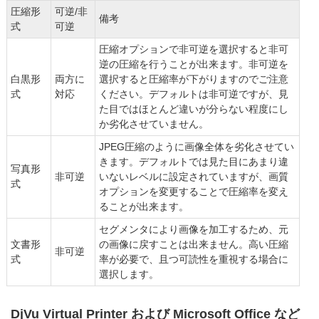
圧縮形
可逆/非
備考
式
可逆
圧縮オプションで非可逆を選択すると非可
逆の圧縮を行うことが出来ます。非可逆を
白黒形
両方に
選択すると圧縮率が下がりますのでご注意
式
対応
ください。デフォルトは非可逆ですが、見
た目ではほとんど違いが分らない程度にし
か劣化させていません。
JPEG圧縮のように画像全体を劣化させてい
きます。デフォルトでは見た目にあまり違
写真形
非可逆
いないレベルに設定されていますが、画質
式
オプションを変更することで圧縮率を変え
ることが出来ます。
セグメンタにより画像を加工するため、元
文書形
の画像に戻すことは出来ません。高い圧縮
非可逆
式
率が必要で、且つ可読性を重視する場合に
選択します。
DjVu Virtual Printer および Microsoft Office など