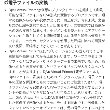
の電子ファイルの変換
DjVu Virtual Printerは仮想のプリンタドライバを経由して印刷
可能な電子ファイルをDjVu形式に変換するプログラムです。通
常の画像からのDjVu変換のように、白黒形式、写真形式、文書
形式の圧縮を選択することが出来ますが、文書形式では画像か
らのDjVu変換とは異なり、セグメンタを使用せずにアプリケー
ションから送られてくる印刷情報を元に前景と背景の分割を行
います。このため、セグメンタを使用した圧縮に比べて画質が
良い反面、圧縮率が上がらないことがあります。
DjVu Virtual Printerではアプリケーションから送られてくる印
刷情報を画像化してから圧縮を行います。ワープロや表 計算
ソフトなどはフォントやベクターデータで出来ているため、画
像化すると画質が劣化したりファイルサイズが大きくなったり
することがあります。DjVu Virtual Printerは電子ファイルを
DjVuファイルに変換するためのプログラムであり、電子ファイ
ルの圧縮を保証するものでは無いことにご注意ください。 電
子ファイルから変換されたDjVuファイルを拡大表示するとフォ
ントや線画がギザギザになったりすることがあります。これ
は、DjVu Virtual PrinterはDjVu変換時に電子ファイルを指定さ
れた解像度で画像化するために発生する現象です。画像化した
フォントやベクターオブジェクトは、元の電子ファイルのよう