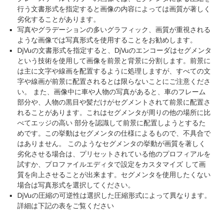
行う文書形式を指定すると画像の内容によっては画質が著しく
劣化することがあります。
写真やグラデーションの多いグラフィック、画質が重視される
ような画像では写真形式を使用することをお勧めします。
DjVuの文書形式を指定すると、DjVuのエンコーダはセグメンタ
という技術を使用して画像を前景と背景に分割します。前景に
は主に文字や線画を配置するように処理しますが、すべての文
字や線画が前景に配置されるとは限らないことにご注意くださ
い。 また、画像中に車や人物の写真があると、車のフレーム
部分や、人物の黒目や髪だけがセグメントされて前景に配置さ
れることがあります。これはセグメンタが周りの他の場所に比
べてエッジの高い 部分を認識して前景に配置しようとするた
めです。この挙動はセグメンタの仕様によるもので、不具合で
はありません。 このようなセグメンタの挙動が画質を著しく
劣化させる場合は、プリセットされている他のプロフィアルを
試すか、プロファイルエディタで設定をカスタマイズ して画
質を向上させることが出来ます。セグメンタを使用したくない
場合は写真形式を選択してください。
DjVuの圧縮の可逆性は選択した圧縮形式によって異なります。
詳細は下記の表をご覧ください